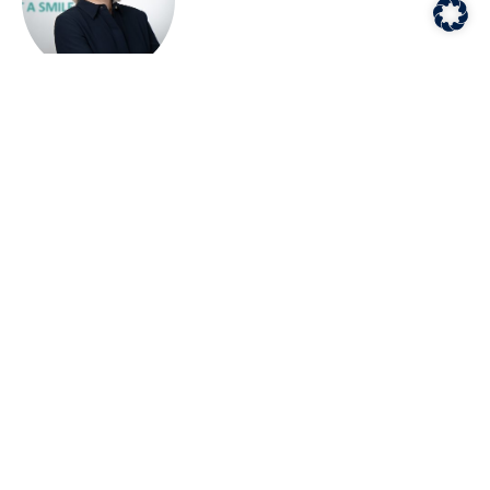
Werte und Traditionen, die wir lieben und leben
Uns ist sehr wichtig, dass sich all unsere Mitarbeiter und
Mitarbeiterinnen wohlfühlen. Deshalb legen wir großen
Wert auf einen offenen Umgang miteinander. Die
individuellen Bedürfnisse und Lebensumstände werden
dabei stets beachtet. Zum Beispiel bieten wir die
Möglichkeit für hybrides Arbeiten oder flexible
Arbeitszeitmodelle an. „Unser Wort gilt“ und „Vertrauen
ist die Grundlage unserer Beziehungen“ sind zwei unserer
Leitsätze, an denen wir unser tägliches Handeln
ausrichten.