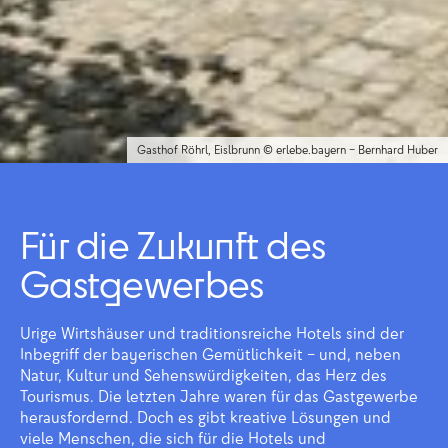
Gasthof Röhrl, Eislbrunn © erlebe.bayern – Bernhard Huber
Für die Zukunft des
Gastgewerbes
Urige Wirtshäuser und traditionsreiche Hotels sind der
Inbegriff der bayerischen Gemütlichkeit – und, neben
Natur, Kultur und Sehenswürdigkeiten, das Herz des
Tourismus. Die letzten Jahre waren für das Gastgewerbe
herausfordernd. Doch es gibt kreative Lösungen und
viele Menschen, die sich für die Hotels und