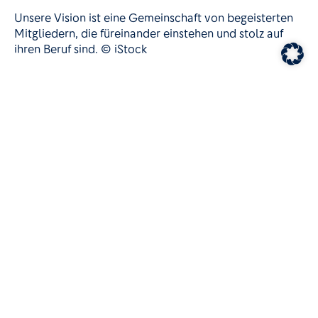
Unsere Vision ist eine Gemeinschaft von begeisterten
Mitgliedern, die füreinander einstehen und stolz auf
ihren Beruf sind. © iStock
Mittendrin statt nur dabei – hier kannst du uns erleben:
Auf dem Bayerischen Gastgebertag treffen jedes Jahr die
Mitglieder des DEHOGA Bayern zusammen. Der
Branchentag bietet neben Fachvorträgen und einer
Fachausstellung dabei auch die Chance, sich
auszutauschen und zu vernetzen sowie auf neue,
motivierende Impulsgeber zu treffen.