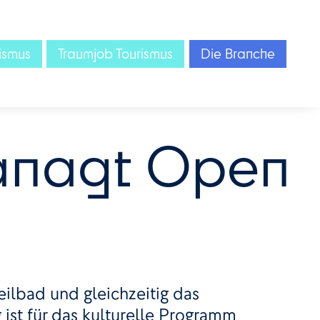
ismus
Traumjob Tourismus
Die Branche
anagt Open
eilbad und gleichzeitig das
ist für das kulturelle Programm